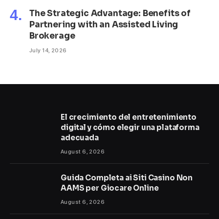
The Strategic Advantage: Benefits of
Partnering with an Assisted Living
Brokerage
July 14, 2026
El crecimiento del entretenimiento
digital y cómo elegir una plataforma
adecuada
August 6, 2026
Guida Completa ai Siti Casino Non
AAMS per Giocare Online
August 6, 2026