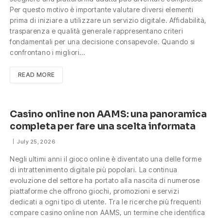
Per questo motivo è importante valutare diversi elementi
prima di iniziare a utilizzare un servizio digitale. Affidabilità,
trasparenza e qualità generale rappresentano criteri
fondamentali per una decisione consapevole. Quando si
confrontano i migliori…
READ MORE
Casino online non AAMS: una panoramica
completa per fare una scelta informata
July 25, 2026
Negli ultimi anni il gioco online è diventato una delle forme
di intrattenimento digitale più popolari. La continua
evoluzione del settore ha portato alla nascita di numerose
piattaforme che offrono giochi, promozioni e servizi
dedicati a ogni tipo di utente. Tra le ricerche più frequenti
compare casino online non AAMS, un termine che identifica