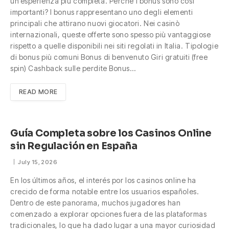
un’esperienza più completa. Perché i bonus sono così
importanti? I bonus rappresentano uno degli elementi
principali che attirano nuovi giocatori. Nei casinò
internazionali, queste offerte sono spesso più vantaggiose
rispetto a quelle disponibili nei siti regolati in Italia. Tipologie
di bonus più comuni Bonus di benvenuto Giri gratuiti (free
spin) Cashback sulle perdite Bonus…
READ MORE
Guía Completa sobre los Casinos Online
sin Regulación en España
July 15, 2026
En los últimos años, el interés por los casinos online ha
crecido de forma notable entre los usuarios españoles.
Dentro de este panorama, muchos jugadores han
comenzado a explorar opciones fuera de las plataformas
tradicionales, lo que ha dado lugar a una mayor curiosidad