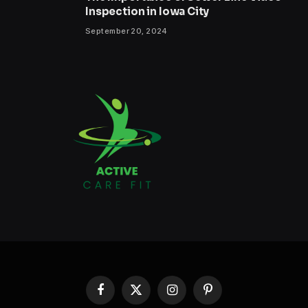
Inspection in Iowa City
September 20, 2024
Facebook
X
Instagram
Pinterest