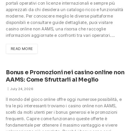
portali operativi con licenze internazionali e sempre più
apprezzati da chi desidera un catalogo ricco e funzionalità
moderne. Per conoscere meglio le diverse piattaforme
disponibili e consultare guide dettagliate, puoi visitare
casino online non AAMS, una risorsa che raccoglie
informazioni aggiornate e confronti tra vari operatori.…
READ MORE
Bonus e Promozioni nei casino online non
AAMS: Come Sfruttarli al Meglio
July 24, 2026
Il mondo del gioco online offre oggi numerose possibilità, e
tra le più interessanti troviamo i casino online non AAMS,
scelti da molti utenti per i bonus generosi e le promozioni
frequenti. Capire come funzionano queste offerte è
fondamentale per ottenere il massimo vantaggio e vivere