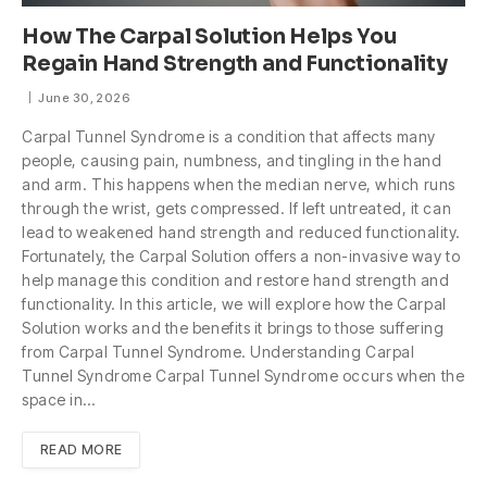
How The Carpal Solution Helps You
Regain Hand Strength and Functionality
June 30, 2026
Carpal Tunnel Syndrome is a condition that affects many
people, causing pain, numbness, and tingling in the hand
and arm. This happens when the median nerve, which runs
through the wrist, gets compressed. If left untreated, it can
lead to weakened hand strength and reduced functionality.
Fortunately, the Carpal Solution offers a non-invasive way to
help manage this condition and restore hand strength and
functionality. In this article, we will explore how the Carpal
Solution works and the benefits it brings to those suffering
from Carpal Tunnel Syndrome. Understanding Carpal
Tunnel Syndrome Carpal Tunnel Syndrome occurs when the
space in…
READ MORE