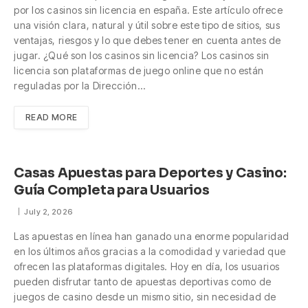
por los casinos sin licencia en españa. Este artículo ofrece
una visión clara, natural y útil sobre este tipo de sitios, sus
ventajas, riesgos y lo que debes tener en cuenta antes de
jugar. ¿Qué son los casinos sin licencia? Los casinos sin
licencia son plataformas de juego online que no están
reguladas por la Dirección…
READ MORE
Casas Apuestas para Deportes y Casino:
Guía Completa para Usuarios
July 2, 2026
Las apuestas en línea han ganado una enorme popularidad
en los últimos años gracias a la comodidad y variedad que
ofrecen las plataformas digitales. Hoy en día, los usuarios
pueden disfrutar tanto de apuestas deportivas como de
juegos de casino desde un mismo sitio, sin necesidad de